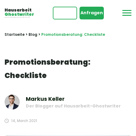
Hausarbeit
Anfragen
Ghostwriter
Immer rechtzeitig und qualitätsvoll!
Startseite
>
Blog
>
Promotionsberatung: Checkliste
Promotionsberatung:
Checkliste
Markus Keller
Der Blogger auf Hausarbeit-Ghostwriter
14, March 2021