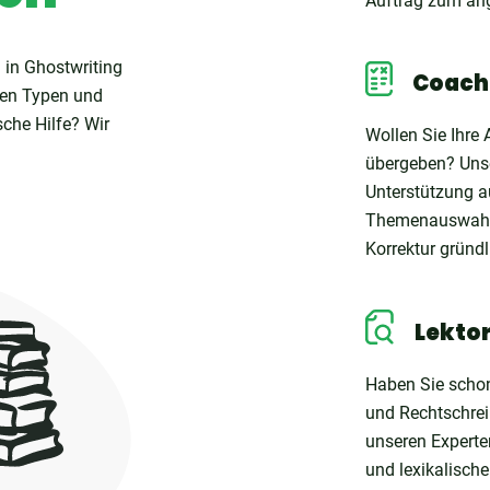
Auftrag zum an
 in Ghostwriting
Coach
len Typen und
che Hilfe? Wir
Wollen Sie Ihre 
übergeben? Unse
Unterstützung a
Themenauswahl, 
Korrektur gründl
Lekto
Haben Sie schon 
und Rechtschrei
unseren Experte
und lexikalisch