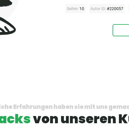
Seiten:
10
Autor ID:
#220057
che Erfahrungen haben sie mit uns gema
acks
von unseren 