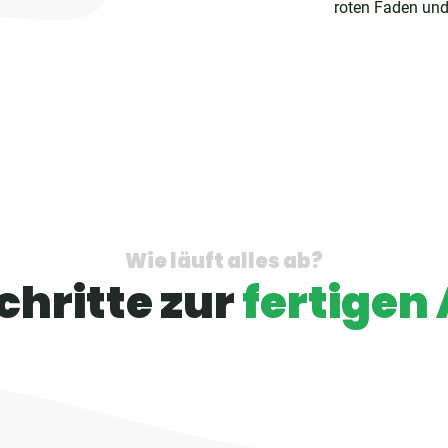
roten Faden und 
Wie läuft alles ab?
chritte zur
fertigen 