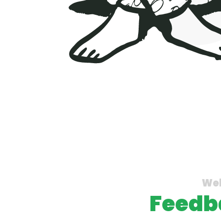
Wel
Feedb