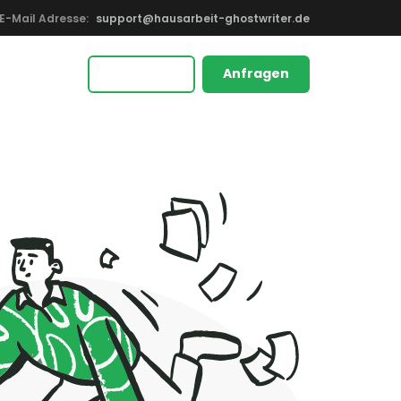
E-Mail Adresse:
support@hausarbeit-ghostwriter.de
Anfragen