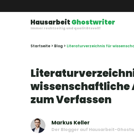
Hausarbeit
Ghostwriter
Immer rechtzeitig und qualitätsvoll!
Startseite
>
Blog
>
Literaturverzeichnis für wissensch
Literaturverzeichni
wissenschaftliche 
zum Verfassen
Markus Keller
Der Blogger auf Hausarbeit-Ghostw