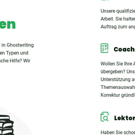
Unsere qualifizi
gen
Arbeit. Sie halt
Auftrag zum an
 in Ghostwriting
Coach
len Typen und
che Hilfe? Wir
Wollen Sie Ihre 
übergeben? Unse
Unterstützung a
Themenauswahl, 
Korrektur gründl
Lekto
Haben Sie schon 