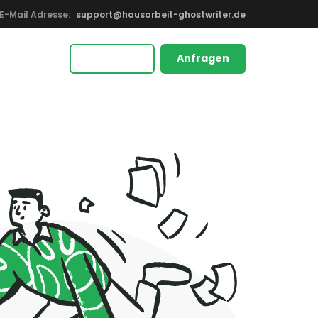
E-Mail Adresse:
support@hausarbeit-ghostwriter.de
Anfragen