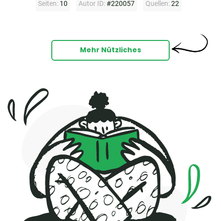
Seiten:
10
Autor ID:
#220057
Quellen:
22
Mehr Nützliches